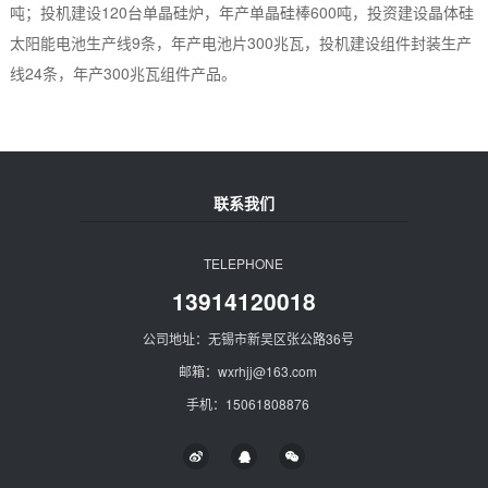
吨；投机建设120台单晶硅炉，年产单晶硅棒600吨，投资建设晶体硅
太阳能电池生产线9条，年产电池片300兆瓦，投机建设组件封装生产
线24条，年产300兆瓦组件产品。
联系我们
TELEPHONE
13914120018
公司地址：无锡市新吴区张公路36号
邮箱：wxrhjj@163.com
手机：15061808876