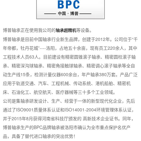
博普轴承正在使用我公司的
等设备。
轴承超精机
博普轴承是目前中国轴承行业新生品牌，创建于2012年。公司位于“千
年帝都，牡丹花城”----洛阳，占地五十余亩，现有员工220余人，其中
工程技术人员63人。目前建设有精密圆锥滚子轴承、精密圆柱滚子轴
承、精密深沟球轴承、精密角接触球轴承、精密调心滚子轴承等全自
动生产线15条，检测计量仪器600余台，年产轴承380万套。产品广泛
应用于轨道交通、汽车、工程机械、传动系统、港机船舶、精密机
床、石油化工、航空航天、医疗器械等三十多个工业领域。
公司是集轴承研发设计、生产、经营于一体的新型现代化企业，先后
通过了ISO9001质量体系认证和ISO14001-2004环境管理体系认证，
并于2015年8月获得河南省科技厅颁发的 高新技术企业证书。同年，
博普轴承生产的BPC品牌轴承被洛阳市确认为全市重点保护名优产
品，具备了替代进口轴承的突出优势！