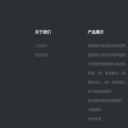
关于我们
产品展示
公司简介
圆锥圆柱滚道类轴承超精...
经营理念
圆锥圆柱滚道类轴承超精...
大型数控圆锥圆柱滚道类...
轮毂（球）轴承圈沟（滚...
数控调心（球）轴承圈沟...
滚子轴承超精机
自动轴承圈沟道超精机
内圆磨床
大修改造