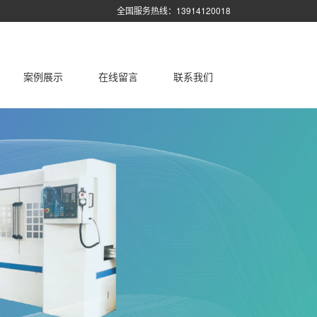
全国服务热线：13914120018
案例展示
在线留言
联系我们
圆锥圆柱滚道类轴承超精机（双工位）
行业新闻
超精机
轮毂（球）轴承圈沟（滚）超精机
机
滚子轴承超精机
自动轴承圈沟道超精机
内圆磨床