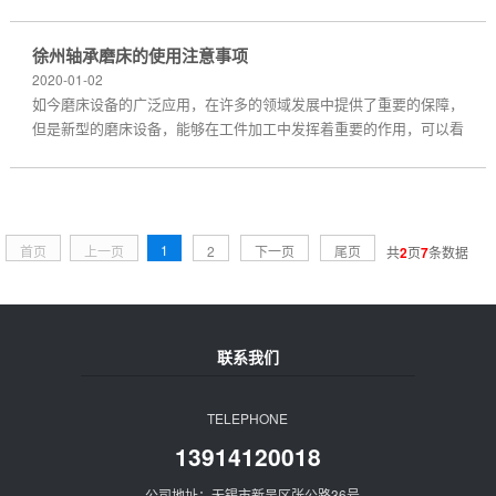
仅能够保证轴承超精机的正常工作，还能够延长其使用寿命。下面锐
弘就来给大家说说如何正确维护轴承超精机。...
徐州轴承磨床的使用注意事项
2020-01-02
如今磨床设备的广泛应用，在许多的领域发展中提供了重要的保障，
但是新型的磨床设备，能够在工件加工中发挥着重要的作用，可以看
出徐州轴承磨床这样的机械设备在实际使用的过程当中有很多的地方
都要格外注意...
1
首页
上一页
2
下一页
尾页
共
2
页
7
条数据
联系我们
TELEPHONE
13914120018
公司地址：无锡市新吴区张公路36号