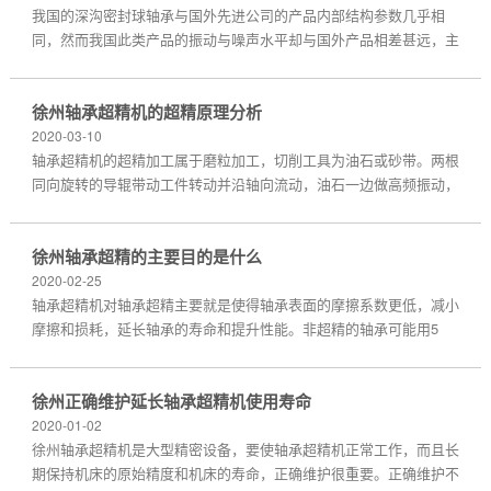
我国的深沟密封球轴承与国外先进公司的产品内部结构参数几乎相
同，然而我国此类产品的振动与噪声水平却与国外产品相差甚远，主
要原因是在制造和工况因素的影响。从轴承行业角度来考虑，工况因
素可以对主机提出合理要求来解决...
徐州轴承超精机的超精原理分析
2020-03-10
轴承超精机的超精加工属于磨粒加工，切削工具为油石或砂带。两根
同向旋转的导辊带动工件转动并沿轴向流动，油石一边做高频振动，
一边压向工件，油石与工件形成面接触状态。...
徐州轴承超精的主要目的是什么
2020-02-25
轴承超精机对轴承超精主要就是使得轴承表面的摩擦系数更低，减小
摩擦和损耗，延长轴承的寿命和提升性能。非超精的轴承可能用5
年，超精后可能用9年，发热、损耗等更低。...
徐州正确维护延长轴承超精机使用寿命
2020-01-02
徐州轴承超精机是大型精密设备，要使轴承超精机正常工作，而且长
期保持机床的原始精度和机床的寿命，正确维护很重要。正确维护不