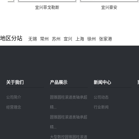
宜兴菲戈勒斯
宜兴豪安
地区分站
无锡
常州
苏州
宜兴
上海
徐州
张家港
关于我们
产品展示
新闻中心
公司简介
圆锥圆柱滚道类轴承超
公司动态
经营理念
精...
行业新闻
圆锥圆柱滚道类轴承超
精...
大型数控圆锥圆柱滚道