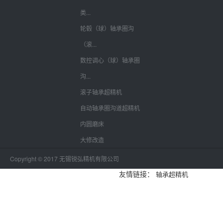
类...
轮毂（球）轴承圈沟
（滚...
数控调心（球）轴承圈
沟...
滚子轴承超精机
自动轴承圈沟道超精机
内圆磨床
大修改造
Copyright © 2017 无锡锐弘精机有限公司
友情链接：
轴承超精机