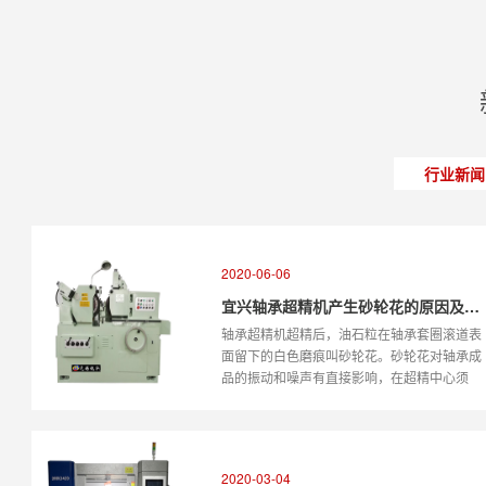
行业新闻
2020-06-06
宜兴轴承超精机产生砂轮花的原因及调试方法
轴承超精机超精后，油石粒在轴承套圈滚道表
面留下的白色磨痕叫砂轮花。砂轮花对轴承成
品的振动和噪声有直接影响，在超精中心须
予......
2020-03-04