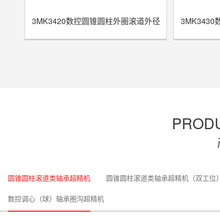
3MK3420数控圆锥圆柱外圈滚道外径
3MK34
PROD
圆锥圆柱滚道类轴承超精机
圆锥圆柱滚道类轴承超精机（双工位
数控调心（球）轴承圈沟超精机